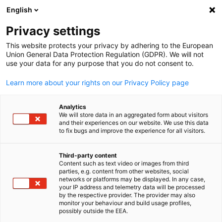
English
Suche öffnen
Navi
Ein
Infothek:
Downloads
Privacy settings
This website protects your privacy by adhering to the European
In unserer Infothek finden Sie unter Anderem
Union General Data Protection Regulation (GDPR). We will not
use your data for any purpose that you do not consent to.
Pressemitteilungen der Deutsch-Britischen Industrie- und
Handelskammer, Briefe des Geschäftsführers,
Learn more about your rights on our Privacy Policy page
Publikationen, aktuelle Nachrichten und
Wirtschaftsmeldungen zum Vereinigten Königreich.
Analytics
We will store data in an aggregated form about visitors
and their experiences on our website. We use this data
to fix bugs and improve the experience for all visitors.
Third-party content
Filter und Sortierung anzeigen
Content such as text video or images from third
Filteroptionen wurden erfolgreich aktualisiert
parties, e.g. content from other websites, social
German
networks or platforms may be displayed. In any case,
your IP address and telemetry data will be processed
by the respective provider. The provider may also
monitor your behaviour and build usage profiles,
possibly outside the EEA.
Im Zusammenhang mit Downloads