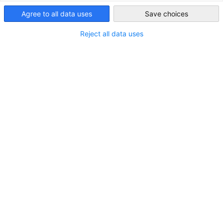
Agree to all data uses
Save choices
United Kingdom
ALLE DOWNLOADS
MARKT-INFORMATIONEN
PRESSEMITTEILUNGE
Reject all data uses
Infos zum Responsible Person im
Vereinigten Königreich
DOWNLOAD
Wenn Sie auf der Suche nach einem Bevollmächtigten
bzw. Responsible Person/Authorised Representative