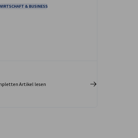
(CBAM) für Importe emissionsreicher
WIRTSCHAFT & BUSINESS
Waren einzuführen.
pletten Artikel lesen