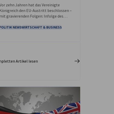
Vor zehn Jahren hat das Vereinigte
Königreich den EU-Austritt beschlossen –
mit gravierenden Folgen: Infolge des
Brexits behindern Bürokratie,
Regulierungsdivergenzen und
POLITIK NEWS
WIRTSCHAFT & BUSINESS
eingeschränkte Mobilität den Austausch.
Der anstehende EU-UK-Gipfel bietet nun
die Chance, sich wieder einander
anzunähern.
pletten Artikel lesen