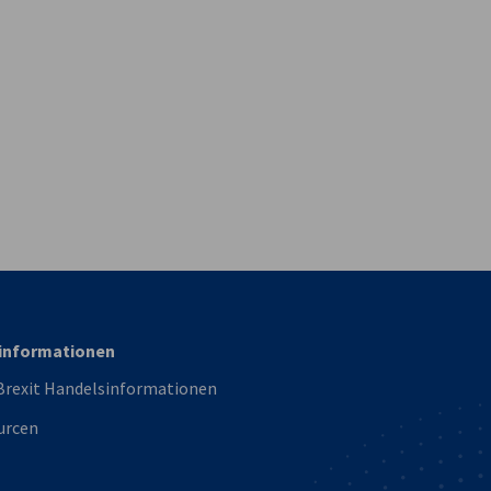
vest
informationen
Brexit Handelsinformationen
urcen