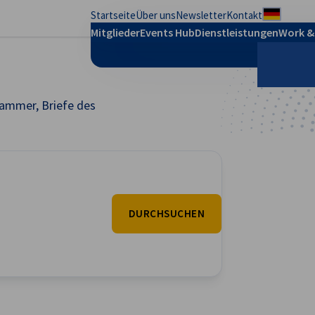
Startseite
Über uns
Newsletter
Kontakt
Regional
Mitglieder
Events Hub
Dienstleistungen
Work &
kammer, Briefe des
Suche
DURCHSUCHEN