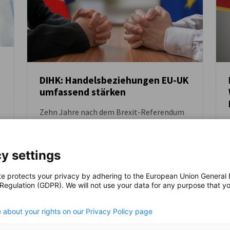
DIHK: Handelsbeziehungen EU-UK
umfassend stärken
NEUIGKEITEN
Zehn Jahre nach dem Brexit-Referendum
belastet der EU-Austritt des Vereinigten
Königreichs (UK) den Handel auf beiden
Seiten des Kanals noch immer spürbar. Im
y settings
Vorfeld des für Juli geplanten EU-UK-
POLITIK NEWS
WIRTSCHAFT & BUSINESS
Gipfels 2026 hat die DIHK
te protects your privacy by adhering to the European Union General
zusammengefasst, worauf es aus Sicht der
 Regulation (GDPR). We will not use your data for any purpose that y
Unternehmen jetzt ankommt.
.
 about your rights on our Privacy Policy page