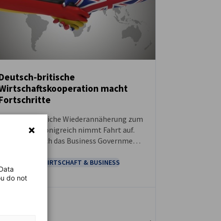
Deutsch-britische
Wirtschaftskooperation macht
NEUIGKEITEN
Fortschritte
Die wirtschaftliche Wiederannäherung zum
Vereinigten Königreich nimmt Fahrt auf.
Dazu trägt auch das Business Government
Forum bei, das am 27. April in Berlin
stattfindet.
POLITIK NEWS
WIRTSCHAFT & BUSINESS
 Data
ou do not