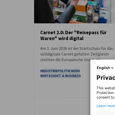
Carnet 2.0: Der "Reisepass für
Waren" wird digital
NEUIGKEITEN
Am 1. Juni 2026 ist der Startschuss für das
volldigitale Carnet gefallen: Zeitgleich
stellten die Europäische Union, die
Schweiz, das Vereinigte Königreich und
English
Norwegen auf das volldigitale Verfahren
INDUSTRIE
POLITIK NEWS
WIRTSCHAFT & BUSINESS
Privac
um.
This websi
Protection
consent to
Learn more