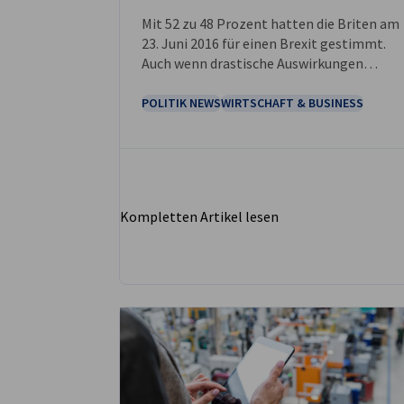
Mit 52 zu 48 Prozent hatten die Briten am
23. Juni 2016 für einen Brexit gestimmt.
Auch wenn drastische Auswirkungen
erwartet wurden, sind diese ausgeblieben.
Großbritannien gehört vielmehr auch
POLITIK NEWS
WIRTSCHAFT & BUSINESS
zehn Jahre nach dem Austritt aus der EU
zu den wichtigsten sächsischen
Außenhandelspartnern.
Kompletten Artikel lesen