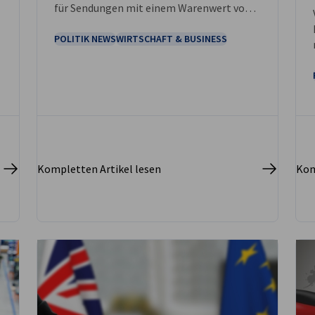
für Sendungen mit einem Warenwert von
bis zu 135 GBP. Die neuen Regelungen
sollen spätestens ab Oktober 2028 in Kraft
POLITIK NEWS
WIRTSCHAFT & BUSINESS
treten. Unternehmen, die Waren nach
Großbritannien liefern, sollten die
weiteren Entwicklungen aufmerksam
verfolgen.
Kompletten Artikel lesen
Kom