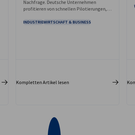
Nachfrage. Deutsche Unternehmen
profitieren von schnellen Pilotierungen,
Zugang zu öffentlichen Aufträgen und
führenden Clustern – bei EU‑kompatiblem
INDUSTRIE
WIRTSCHAFT & BUSINESS
Datenschutz.
Kompletten Artikel lesen
Kom