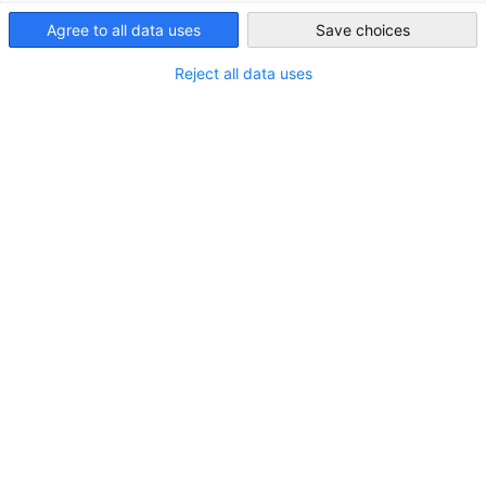
Agree to all data uses
Save choices
United Kingdom
ALLE NEUIGKEITEN
BLOG
INDUSTRIE
POLITIK NEWS
PRESSEMITTE
Reject all data uses
Vereinigtes Königreich: Neue
Stahlschutzmaßnahmen ab 01.07.2026