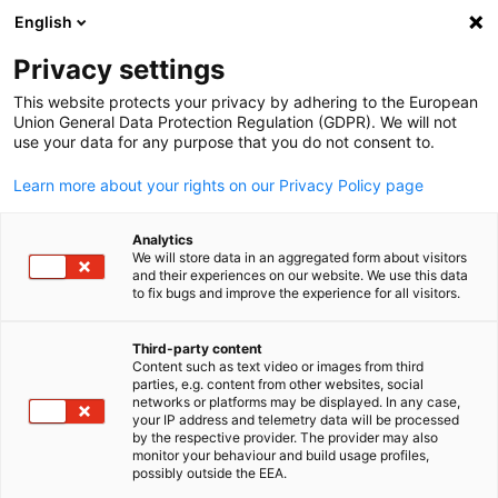
English
Suche öffnen
Navi
Ein
Infothek:
Neuigkeiten
Privacy settings
This website protects your privacy by adhering to the European
In unserer Infothek finden Sie unter Anderem
Union General Data Protection Regulation (GDPR). We will not
use your data for any purpose that you do not consent to.
Pressemitteilungen der Deutsch-Britischen Industrie- und
Handelskammer, Briefe des Geschäftsführers,
Learn more about your rights on our Privacy Policy page
Publikationen, aktuelle Nachrichten und
Wirtschaftsmeldungen zum Vereinigten Königreich.
Analytics
We will store data in an aggregated form about visitors
and their experiences on our website. We use this data
to fix bugs and improve the experience for all visitors.
Third-party content
Filter und Sortierung anzeigen
Content such as text video or images from third
Filteroptionen wurden erfolgreich aktualisiert
parties, e.g. content from other websites, social
German
networks or platforms may be displayed. In any case,
your IP address and telemetry data will be processed
by the respective provider. The provider may also
monitor your behaviour and build usage profiles,
possibly outside the EEA.
Im Zusammenhang mit Neuigkeiten