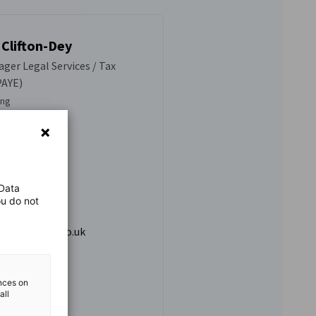
 Clifton-Dey
ger Legal Services / Tax
PAYE)
ung
0 7976 4144
 Data
ou do not
@ahk-london.co.uk
ences on
all