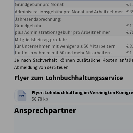
Grundgebühr pro Monat
€ 1
Administrationsgebühr pro Monat und Arbeitnehmer
€ 3
Jahresendabrechnung:
Grundgebühr
€ 1
plus Administrationsgebühr pro Arbeitnehmer
€ 7
Mitgliedsbeitrag pro Jahr
für Unternehmen mit weniger als 50 Mitarbeitern
€ 3
für Unternehmen mit 50 und mehr Mitarbeitern
€ 1
Je nach Sachverhalt können zusätzliche Kosten anfalle
Abmeldung von der Steuer.
Flyer zum Lohnbuchhaltungsservice
Flyer: Lohnbuchhaltung im Vereinigten Königre
PDF
DATEITYP:
Dateigröße:
58.78 kb
Ansprechpartner