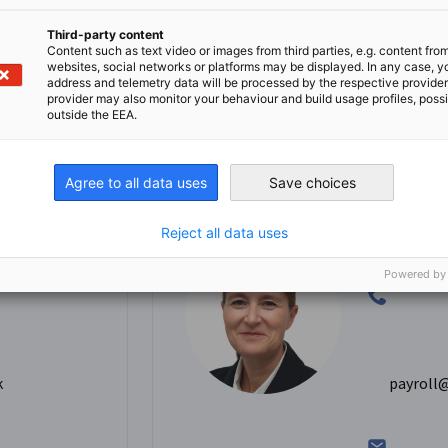
Third-party content
Content such as text video or images from third parties, e.g. content fro
websites, social networks or platforms may be displayed. In any case, y
address and telemetry data will be processed by the respective provider
provider may also monitor your behaviour and build usage profiles, poss
outside the EEA.
Birgit D
ces / Legal
Assistant M
Specialist (
Agree to all data uses
Save choices
Rechstabteil
+44 (0)2
Reject all data uses
Powered by
k
payroll