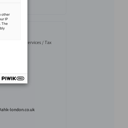
m other
our IP
. The
ibly
oherty
anager Legal Services / Tax
PAYE)
ung
0 7976 4144
@ahk-london.co.uk