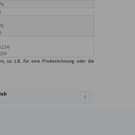
70
5
70
0
12,50
.250
n, so z.B. für eine Proberechnung oder die
ich