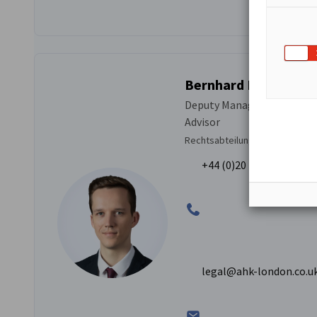
Bernhard Löffler
Deputy Manager Legal Servi
Advisor
Rechtsabteilung
+44 (0)20 7976 4144
legal@ahk-london.co.u