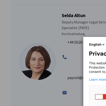
Selda Altun
Deputy Manager Legal Servi
Specialist (PAYE)
Rechtsabteilung
+44 (0)20 7976 4144
English
Privac
This websi
Protection
consent to
payroll@ahk-london.co
Learn more