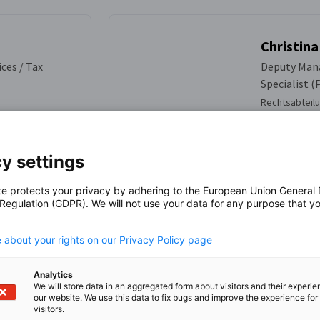
Christina
ces / Tax
Deputy Mana
Specialist (
Rechtsabteil
+44 (0)2
y settings
te protects your privacy by adhering to the European Union General
 Regulation (GDPR). We will not use your data for any purpose that y
.
.uk
payroll
 about your rights on our Privacy Policy page
Analytics
We will store data in an aggregated form about visitors and their experi
our website. We use this data to fix bugs and improve the experience for 
visitors.