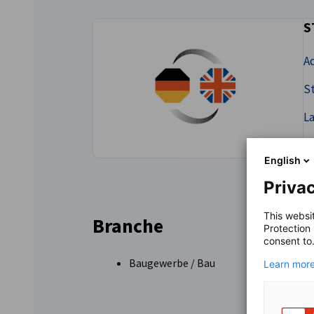
S
United Kingdom
Ad
St
L
English
Privac
This websi
Branche
Protection
consent to
Baugewerbe / Bau
Learn more