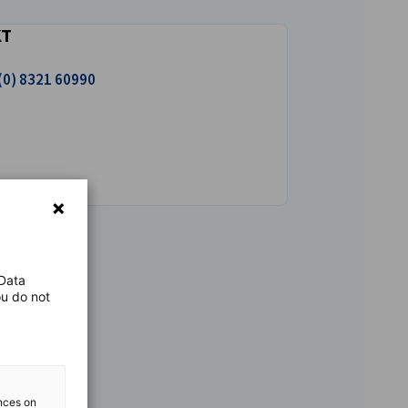
KT
uns an!
(0) 8321 60990
 Data
ou do not
ences on