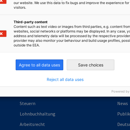
our website. We use this data to fix bugs and improve the experience for 
visitors.
Third-party content
irtschaft und Energie
Content such as text video or images from third parties, e.g. content fro
Industrie- und Handelskammer
Industrie- und Handelskammer
websites, social networks or platforms may be displayed. In any case, y
AHK.de
Germany Trade & In
address and telemetry data will be processed by the respective provider
provider may also monitor your behaviour and build usage profiles, poss
outside the EEA.
Agree to all data uses
Save choices
Vertriebsaufbau
Markt
Reject all data uses
Geschäftspartnersuche
Post-
Powered by
Firmengründung
Resso
Steuern
News
Lohnbuchhaltung
Publi
Arbeitsrecht
Deutsc