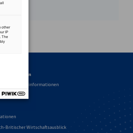
all
m other
our IP
vest
. The
ibly
informationen
Brexit Handelsinformationen
urcen
kationen
h-Britischer Wirtschaftsausblick