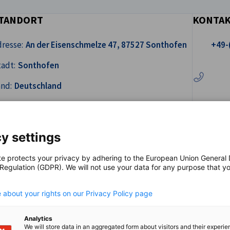
TANDORT
KONTA
Rufen Sie 
resse:
An der Eisenschmelze 47, 87527 Sonthofen
+49-
adt:
Sonthofen
and:
Deutschland
y settings
te protects your privacy by adhering to the European Union General
 Regulation (GDPR). We will not use your data for any purpose that y
.
 about your rights on our Privacy Policy page
Analytics
We will store data in an aggregated form about visitors and their experi