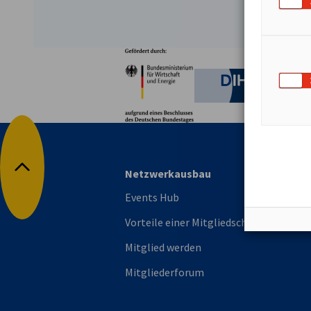
Partner
Bundesministerium für W
Deutsche 
Netzwerkausbau
Nach oben
Events Hub
Vorteile einer Mitgliedschaft
Mitglied werden
Mitgliederforum