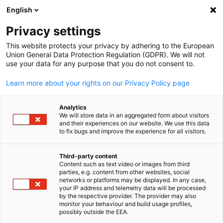
English
Suche öffnen
Navi
Ein
Privacy settings
This website protects your privacy by adhering to the European
Union General Data Protection Regulation (GDPR). We will not
use your data for any purpose that you do not consent to.
Learn more about your rights on our Privacy Policy page
Analytics
We will store data in an aggregated form about visitors
and their experiences on our website. We use this data
to fix bugs and improve the experience for all visitors.
AHK Bilderpool
News
01/06/2026
Third-party content
Content such as text video or images from third
parties, e.g. content from other websites, social
Carnet 2.0: Der "Reisepass für
German
networks or platforms may be displayed. In any case,
your IP address and telemetry data will be processed
Waren" wird digital
by the respective provider. The provider may also
monitor your behaviour and build usage profiles,
possibly outside the EEA.