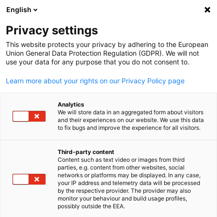
English
Suche öffnen
Navi
Ein
Privacy settings
This website protects your privacy by adhering to the European
Union General Data Protection Regulation (GDPR). We will not
use your data for any purpose that you do not consent to.
Learn more about your rights on our Privacy Policy page
Analytics
We will store data in an aggregated form about visitors
and their experiences on our website. We use this data
to fix bugs and improve the experience for all visitors.
Fotolia / niroworld
News
30/03/2026
Third-party content
Content such as text video or images from third
parties, e.g. content from other websites, social
Pressemitteilung vom Rat der
German
networks or platforms may be displayed. In any case,
your IP address and telemetry data will be processed
Europäischen Union:
by the respective provider. The provider may also
monitor your behaviour and build usage profiles,
Beziehungen zwischen EU und
possibly outside the EEA.